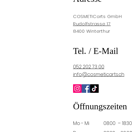
COSMETICarts GmbH
Rudolfstrasse 17
8400 Winterthur
Tel. / E-Mail
052 202 73 00
info@cosmeticarts.ch
Öffnungszeiten
Mo - Mi
08:00 – 18:30