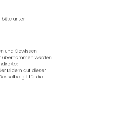
itte unter:
sen und Gewissen
ewähr übernommen werden.
direkte;
r Bildern auf dieser
sselbe gilt für die