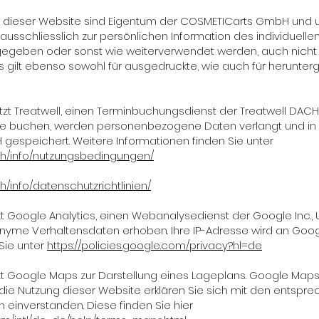
f dieser Website sind Eigentum der COSMETICarts GmbH und u
 ausschliesslich zur persönlichen Information des individuell
rgegeben oder sonst wie weiterverwendet werden, auch nicht 
s gilt ebenso sowohl für ausgedruckte, wie auch für herunte
zt Treatwell, einen Terminbuchungsdienst der Treatwell DAC
ine buchen, werden personenbezogene Daten verlangt und in
gespeichert. Weitere Informationen finden Sie unter
.ch/info/nutzungsbedingungen/
ch/info/datenschutzrichtlinien/
 Google Analytics, einen Webanalysedienst der Google Inc., 
nyme Verhaltensdaten erhoben. Ihre IP-Adresse wird an Goog
Sie unter
https://policies.google.com/privacy?hl=de
t Google Maps zur Darstellung eines Lageplans. Google Maps 
 die Nutzung dieser Website erklären Sie sich mit den entspr
einverstanden. Diese finden Sie hier