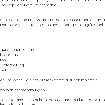
ht an Dritte weitergegeben, es sei denn, Sie haben ausdrückli
che Verpflichtung zur Weitergabe.
ene technische und organisatorische Massnahmen ein, um I
ten vor Verlust, Missbrauch und unbefugtem Zugriff zu schü
re gespeicherten Daten
chtiger Daten
aten
r Verarbeitung
keit
h an uns, wenn Sie eines dieser Rechte ausüben möchten.
Datenschutzbestimmungen
, diese Datenschutzbestimmungen zu ändern. Bitte überprüfen
formiert zu bleiben.