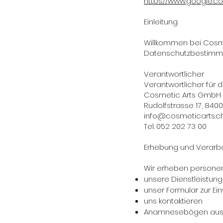
https://www.google.c
Einleitung
Willkommen bei Cosme
Datenschutzbestimmun
Verantwortlicher
Verantwortlicher für d
Cosmetic Arts GmbH
Rudolfstrasse 17, 8400
info@cosmeticarts.c
Tel. 052 202 73 00
Erhebung und Verarb
Wir erheben persone
unsere Dienstleistun
unser Formular zur Ei
uns kontaktieren
Anamnesebögen ausf