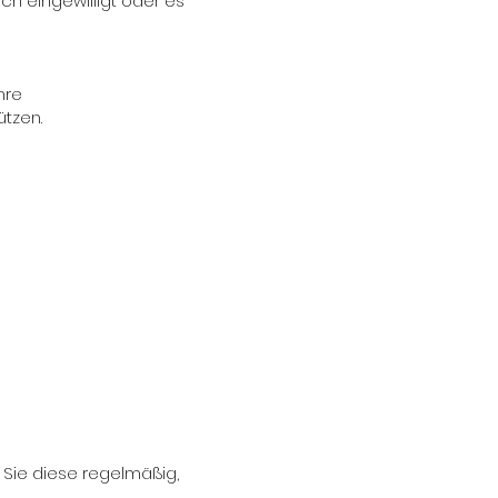
ch eingewilligt oder es
hre
tzen.
 Sie diese regelmäßig,