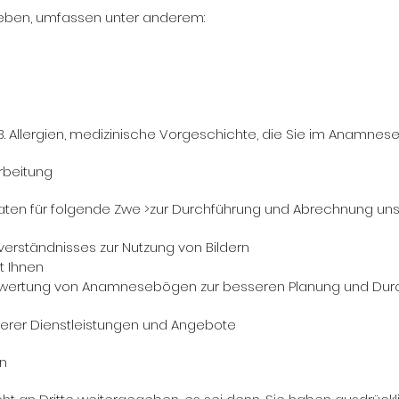
rheben, umfassen unter anderem:
B. Allergien, medizinische Vorgeschichte, die Sie im Anamn
rbeitung
aten für folgende Zwe >zur Durchführung und Abrechnung uns
nverständnisses zur Nutzung von Bildern
t Ihnen
uswertung von Anamnesebögen zur besseren Planung und Dur
erer Dienstleistungen und Angebote
n