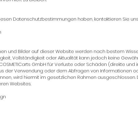
iesen Datenschutzbestimmungen haben, kontaktieren Sie uns b
h
nen und Bilder auf dieser Website werden nach bestem Wis
htigkeit, Vollständigkeit oder Aktualität kann jedoch keine G
r COSMETICarts GmbH
für
Verluste oder Schäden (direkte und in
us der Verwendung oder dem Abfragen von Informationen ode
nen, wird hiermit im gesetzlichen Rahmen ausgeschlossen. Da
eren Websites.
ign