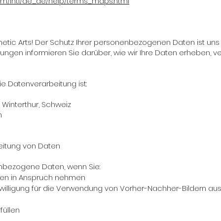
om/intl/de_de/help/terms_maps.html
tic Arts! Der Schutz Ihrer personenbezogenen Daten ist uns 
gen informieren Sie darüber, wie wir Ihre Daten erheben, v
ie Datenverarbeitung ist:
 Winterthur, Schweiz
h
eitung von Daten
nbezogene Daten, wenn Sie:
gen in Anspruch nehmen
nwilligung für die Verwendung von Vorher-Nachher-Bildern aus
üllen